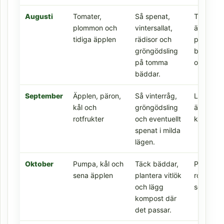
Augusti
Tomater,
Så spenat,
Tomater,
plommon och
vintersallat,
äpplen,
tidiga äpplen
rädisor och
plommon
gröngödsling
bönor, s
på tomma
och rotfr
bäddar.
September
Äpplen, päron,
Så vinterråg,
Lagrings
kål och
gröngödsling
äpplen, 
rotfrukter
och eventuellt
kål och p
spenat i milda
lägen.
Oktober
Pumpa, kål och
Täck bäddar,
Pumpa, k
sena äpplen
plantera vitlök
rotfrukte
och lägg
sena äpp
kompost där
det passar.