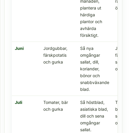
månaden,
rädisor o
plantera ut
örter.
härdiga
plantor och
avhärda
försiktigt.
Juni
Jordgubbar,
Så nya
Jordgubb
färskpotatis
omgångar
färskpota
och gurka
sallat, dill,
sallat, g
koriander,
och örter
bönor och
snabbväxande
blad.
Juli
Tomater, bär
Så höstblad,
Tomater,
och gurka
asiatiska blad,
bär, böno
dill och sena
squash, ö
omgångar
och sallat
sallat.