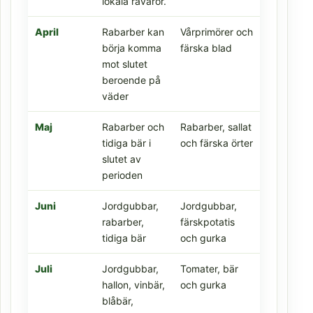
lokala råvaror.
April
Rabarber kan
Vårprimörer och
börja komma
färska blad
mot slutet
beroende på
väder
Maj
Rabarber och
Rabarber, sallat
tidiga bär i
och färska örter
slutet av
perioden
Juni
Jordgubbar,
Jordgubbar,
rabarber,
färskpotatis
tidiga bär
och gurka
Juli
Jordgubbar,
Tomater, bär
hallon, vinbär,
och gurka
blåbär,