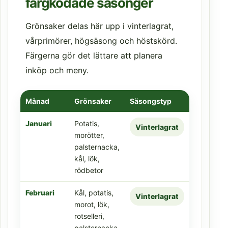
färgkodade säsonger
Grönsaker delas här upp i vinterlagrat,
vårprimörer, högsäsong och höstskörd.
Färgerna gör det lättare att planera
inköp och meny.
Månad
Grönsaker
Säsongstyp
Januari
Potatis,
Vinterlagrat
morötter,
palsternacka,
kål, lök,
rödbetor
Februari
Kål, potatis,
Vinterlagrat
morot, lök,
rotselleri,
palsternacka