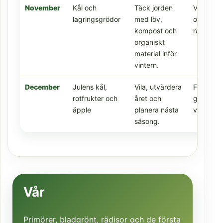
November
Kål och
Täck jorden
Vintertåli
lagringsgrödor
med löv,
och lagr
kompost och
råvaror.
organiskt
material inför
vintern.
December
Julens kål,
Vila, utvärdera
Främst l
rotfrukter och
året och
grödor o
äpple
planera nästa
vintertåli
säsong.
Vår
Primörer, bladgrönt, rädisor och de första