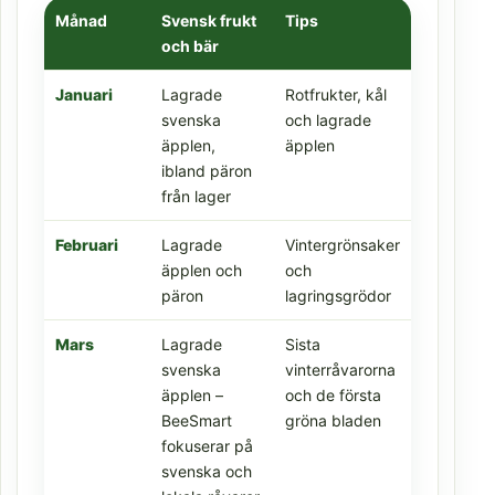
Månad
Svensk frukt
Tips
och bär
Januari
Lagrade
Rotfrukter, kål
svenska
och lagrade
äpplen,
äpplen
ibland päron
från lager
Februari
Lagrade
Vintergrönsaker
äpplen och
och
päron
lagringsgrödor
Mars
Lagrade
Sista
svenska
vinterråvarorna
äpplen –
och de första
BeeSmart
gröna bladen
fokuserar på
svenska och