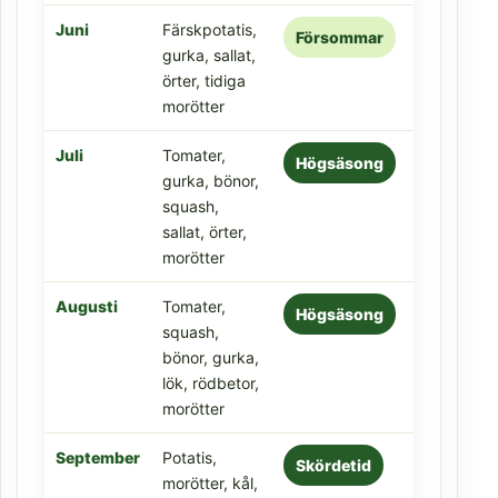
Juni
Färskpotatis,
Försommar
gurka, sallat,
örter, tidiga
morötter
Juli
Tomater,
Högsäsong
gurka, bönor,
squash,
sallat, örter,
morötter
Augusti
Tomater,
Högsäsong
squash,
bönor, gurka,
lök, rödbetor,
morötter
September
Potatis,
Skördetid
morötter, kål,