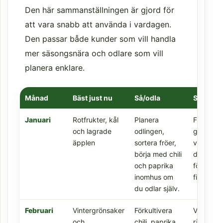
Den här sammanställningen är gjord för
att vara snabb att använda i vardagen.
Den passar både kunder som vill handla
mer säsongsnära och odlare som vill
planera enklare.
Månad
Bäst just nu
Så/odla
Skörda
Januari
Rotfrukter, kål
Planera
Främst l
och lagrade
odlingen,
grödor o
äpplen
sortera fröer,
vintertåli
börja med chili
där
och paprika
förutsätt
inomhus om
finns.
du odlar själv.
Februari
Vintergrönsaker
Förkultivera
Vinterla
och
chili, paprika,
råvaror 