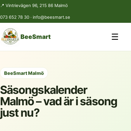
📍 Vintrievägen 96, 215 86 Malmö
073 652 78 30
·
info@beesmart.se
☰
BeeSmart
BeeSmart Malmö
Säsongskalender
Malmö – vad är i säsong
just nu?