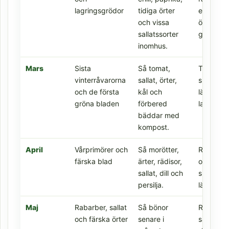
lagringsgrödor
tidiga örter
eventuell
och vissa
övervint
sallatssorter
grödor.
inomhus.
Mars
Sista
Så tomat,
Tidiga bl
vinterråvarorna
sallat, örter,
skyddad
och de första
kål och
lägen sa
gröna bladen
förbered
lagrade r
bäddar med
kompost.
April
Vårprimörer och
Så morötter,
Rädisor,
färska blad
ärter, rädisor,
och bladg
sallat, dill och
skyddad
persilja.
lägen.
Maj
Rabarber, sallat
Så bönor
Rabarber
och färska örter
senare i
sallat, s