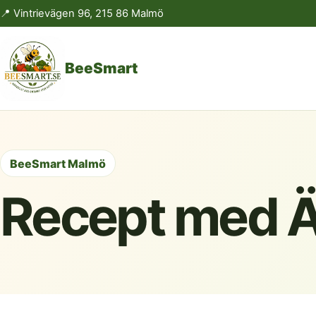
📍 Vintrievägen 96, 215 86 Malmö
BeeSmart
BeeSmart Malmö
Recept med 