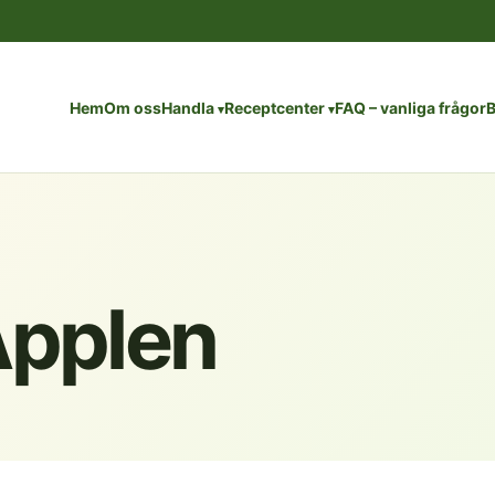
Hem
Om oss
Handla
Receptcenter
FAQ – vanliga frågor
B
Äpplen