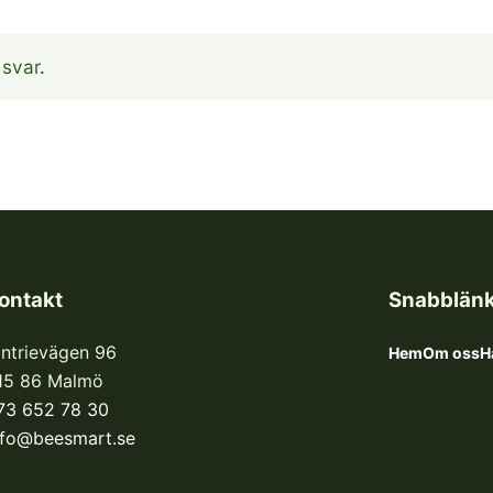
 svar
.
ontakt
Snabblän
intrievägen 96
Hem
Om oss
H
15 86 Malmö
73 652 78 30
nfo@beesmart.se