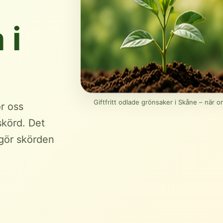
 i
Giftfritt odlade grönsaker i Skåne – när 
ör oss
skörd. Det
 gör skörden