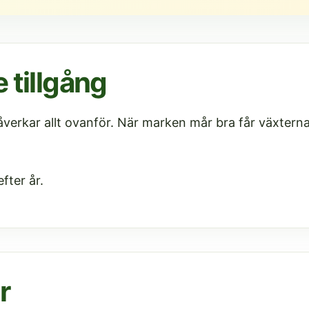
 tillgång
erkar allt ovanför. När marken mår bra får växterna 
efter år.
r