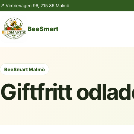
📍 Vintrievägen 96, 215 86 Malmö
BeeSmart
BeeSmart Malmö
Giftfritt odla