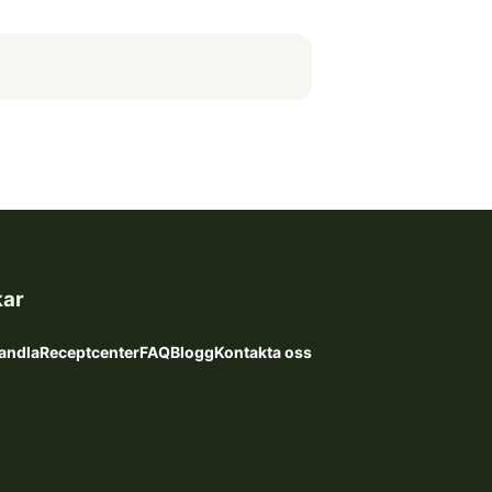
kar
andla
Receptcenter
FAQ
Blogg
Kontakta oss