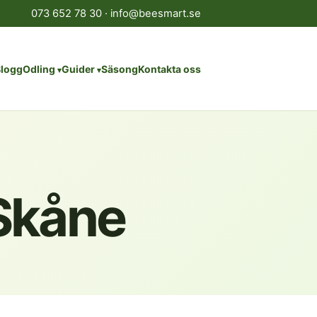
073 652 78 30
·
info@beesmart.se
logg
Odling
Guider
Säsong
Kontakta oss
 Skåne