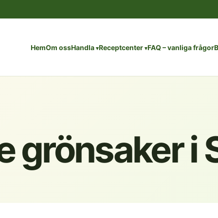
Hem
Om oss
Handla
Receptcenter
FAQ – vanliga frågor
B
de grönsaker i