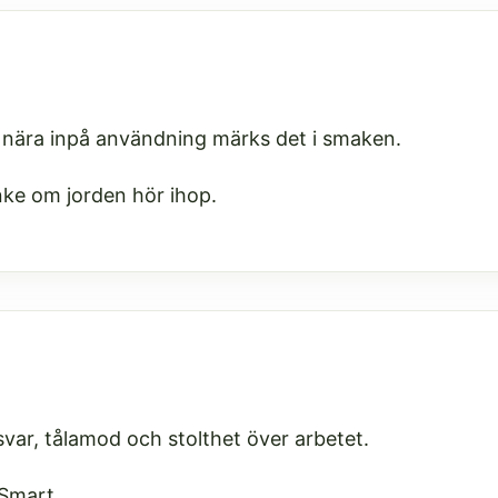
s nära inpå användning märks det i smaken.
anke om jorden hör ihop.
svar, tålamod och stolthet över arbetet.
eSmart.