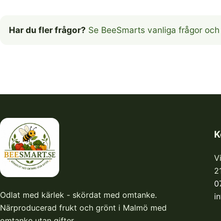
Har du fler frågor?
Se BeeSmarts vanliga frågor och
K
V
2
0
Odlat med kärlek - skördat med omtanke.
i
Närproducerad frukt och grönt i Malmö med
omtanke utan gifter.