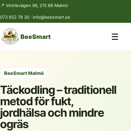
📍 Vintrievägen 96, 215 86 Malmö
073 652 78 30
·
info@beesmart.se
☰
BeeSmart
BeeSmart Malmö
Täckodling – traditionell
metod för fukt,
jordhälsa och mindre
ogräs