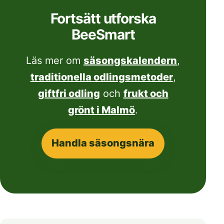
Fortsätt utforska
BeeSmart
Läs mer om
säsongskalendern
,
traditionella odlingsmetoder
,
giftfri odling
och
frukt och
grönt i Malmö
.
Handla säsongsnära