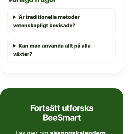
Är traditionella metoder
vetenskapligt bevisade?
Kan man använda allt på alla
växter?
Fortsätt utforska
BeeSmart
Läs mer om
säsongskalendern
,