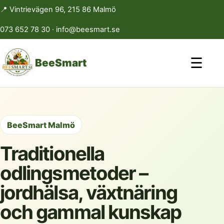
📍 Vintrievägen 96, 215 86 Malmö
073 652 78 30
·
info@beesmart.se
☰
BeeSmart
BeeSmart Malmö
Traditionella
odlingsmetoder –
jordhälsa, växtnäring
och gammal kunskap