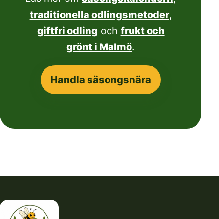
traditionella odlingsmetoder
,
giftfri odling
och
frukt och
grönt i Malmö
.
Handla säsongsnära