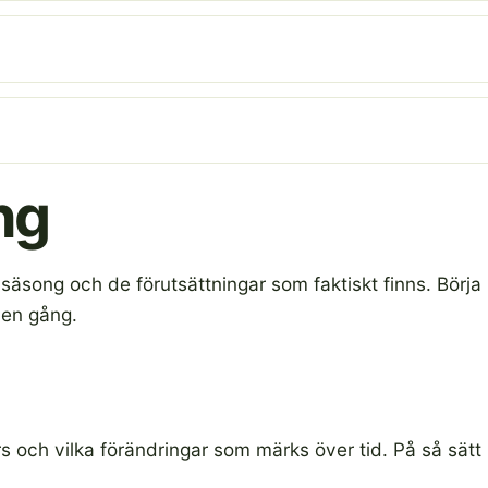
ng
äsong och de förutsättningar som faktiskt finns. Börja i l
å en gång.
och vilka förändringar som märks över tid. På så sätt b