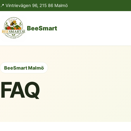
📍 Vintrievägen 96, 215 86 Malmö
BeeSmart
BeeSmart Malmö
FAQ