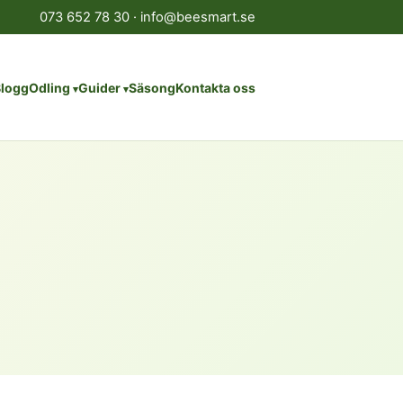
073 652 78 30
·
info@beesmart.se
logg
Odling
Guider
Säsong
Kontakta oss