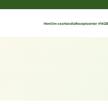
Hem
Om oss
Handla
Receptcenter
FAQ
B