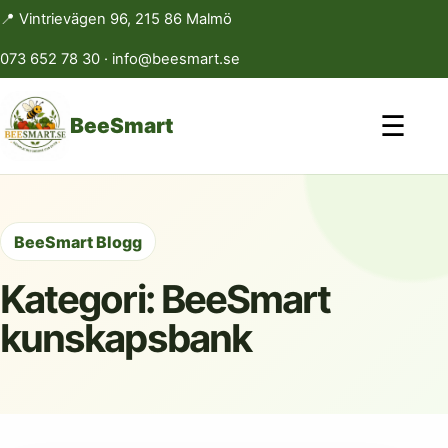
📍 Vintrievägen 96, 215 86 Malmö
073 652 78 30
·
info@beesmart.se
☰
BeeSmart
BeeSmart Blogg
Kategori:
BeeSmart
kunskapsbank