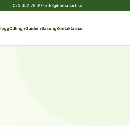
073 652 78 30
·
info@beesmart.se
logg
Odling
Guider
Säsong
Kontakta oss