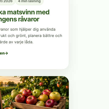
ti 2026
4 min läsning
ka matsvinn med
ngens råvaror
anor som hjälper dig använda
rukt och grönt, planera bättre och
ärde av varje låda.
den
→