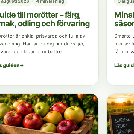
 augusti 2026
4 min läsning
3 augus
uide till morötter – färg,
Mins
mak, odling och förvaring
säso
rötter är enkla, prisvärda och fulla av
Smarta v
vändning. Här lär du dig hur du väljer,
mer av f
rvarar och lagar dem bättre.
få mer v
s guiden
→
Läs gui