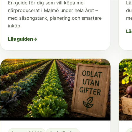
En guide för dig som vill köpa mer
Lä
närproducerat i Malmö under hela året –
du
med säsongstänk, planering och smartare
me
inköp.
Lä
Läs guiden
→