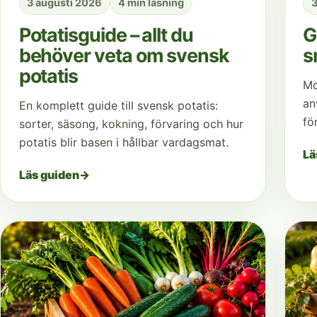
3 augusti 2026
4 min läsning
3
Potatisguide – allt du
G
behöver veta om svensk
s
potatis
Mo
an
En komplett guide till svensk potatis:
fö
sorter, säsong, kokning, förvaring och hur
potatis blir basen i hållbar vardagsmat.
Lä
Läs guiden
→