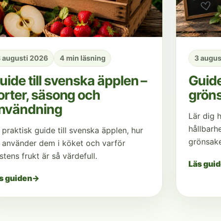
 augusti 2026
4 min läsning
3 augus
uide till svenska äpplen –
Guide
orter, säsong och
gröns
nvändning
Lär dig 
hållbarh
 praktisk guide till svenska äpplen, hur
grönsake
 använder dem i köket och varför
stens frukt är så värdefull.
Läs gui
s guiden
→