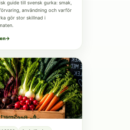
isk guide till svensk gurka: smak,
förvaring, användning och varför
ka gör stor skillnad i
maten.
den
→