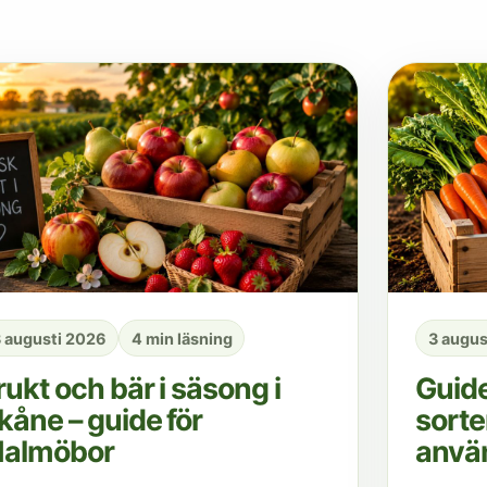
 augusti 2026
4 min läsning
3 augus
rukt och bär i säsong i
Guide
kåne – guide för
sorte
almöbor
anvä