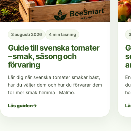
3 augusti 2026
4 min läsning
3
Guide till svenska tomater
G
– smak, säsong och
s
förvaring
a
Lär dig när svenska tomater smakar bäst,
En
hur du väljer dem och hur du förvarar dem
du
för mer smak hemma i Malmö.
hö
Läs guiden
→
Lä