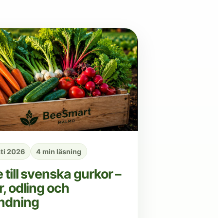
ti 2026
4 min läsning
 till svenska gurkor –
r, odling och
ndning