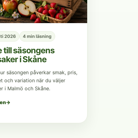
ti 2026
4 min läsning
 till säsongens
aker i Skåne
hur säsongen påverkar smak, pris,
et och variation när du väljer
r i Malmö och Skåne.
den
→