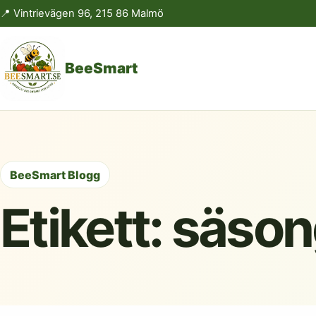
📍 Vintrievägen 96, 215 86 Malmö
BeeSmart
BeeSmart Blogg
Etikett:
säson