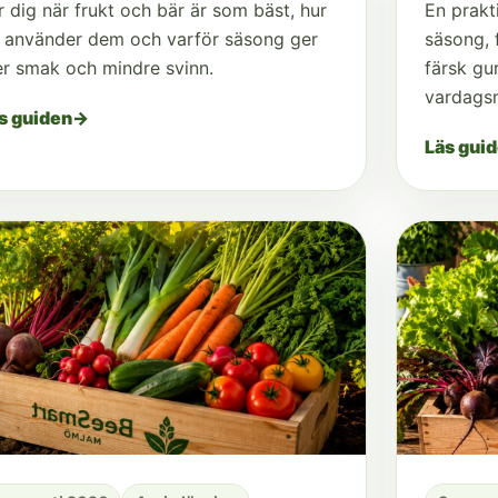
r dig när frukt och bär är som bäst, hur
En prakt
 använder dem och varför säsong ger
säsong, 
r smak och mindre svinn.
färsk gur
vardags
s guiden
→
Läs gui