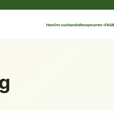
Hem
Om oss
Handla
Receptcenter
FAQ
B
g