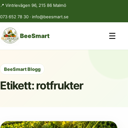
📍 Vintrievägen 96, 215 86 Malmö
073 652 78 30
·
info@beesmart.se
☰
BeeSmart
BeeSmart Blogg
Etikett:
rotfrukter