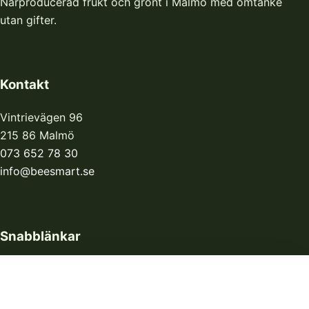
Närproducerad frukt och grönt i Malmö med omtanke
utan gifter.
Kontakt
Vintrievägen 96
215 86 Malmö
073 652 78 30
info@beesmart.se
Snabblänkar
Hem
Om oss
© 2026 BeeSmart.se. Alla rättigheter förbehållna.