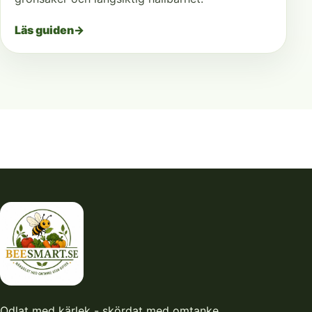
Läs guiden
→
Odlat med kärlek - skördat med omtanke.