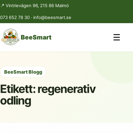
📍 Vintrievägen 96, 215 86 Malmö
073 652 78 30
·
info@beesmart.se
☰
BeeSmart
BeeSmart Blogg
Etikett:
regenerativ
odling