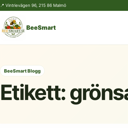
📍 Vintrievägen 96, 215 86 Malmö
BeeSmart
BeeSmart Blogg
Etikett:
gröns