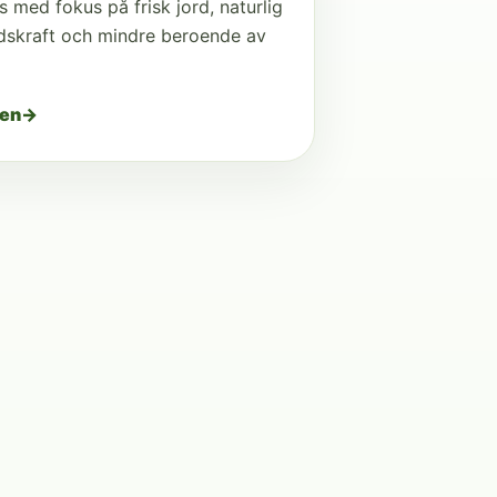
s med fokus på frisk jord, naturlig
dskraft och mindre beroende av
den
→