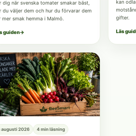
kan odla
r dig när svenska tomater smakar bäst,
motstån
r du väljer dem och hur du förvarar dem
gifter.
r mer smak hemma i Malmö.
Läs gui
s guiden
→
 augusti 2026
4 min läsning