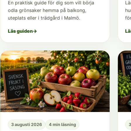
En praktisk guide för dig som vill börja
Lä
odla grönsaker hemma på balkong,
hu
uteplats eller i trädgård i Malmö.
fö
Läs guiden
→
Lä
3 augusti 2026
4 min läsning
3