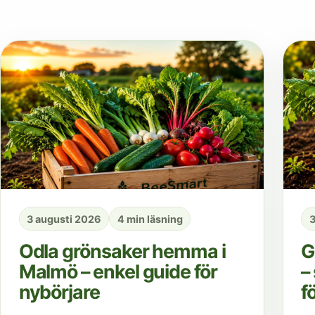
3 augusti 2026
4 min läsning
3
Odla grönsaker hemma i
G
Malmö – enkel guide för
–
nybörjare
f