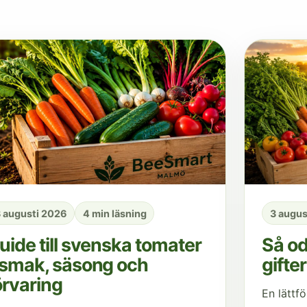
 augusti 2026
4 min läsning
3 augus
uide till svenska tomater
Så od
 smak, säsong och
gifter
örvaring
En lättfö