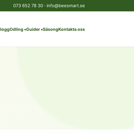
073 652 78 30
·
info@beesmart.se
logg
Odling
Guider
Säsong
Kontakta oss