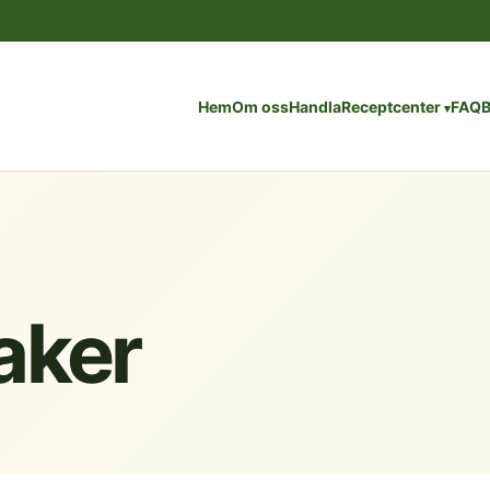
Hem
Om oss
Handla
Receptcenter
FAQ
B
aker