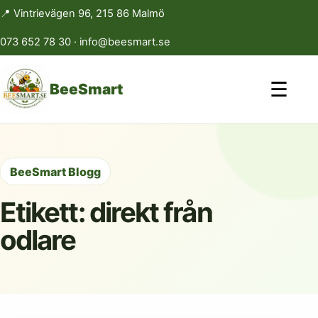
📍 Vintrievägen 96, 215 86 Malmö
073 652 78 30
·
info@beesmart.se
☰
BeeSmart
BeeSmart Blogg
Etikett:
direkt från
odlare