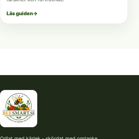
Läs guiden
→
Odlat med kärlek - skördat med omtanke.