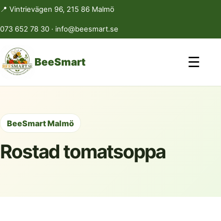
📍 Vintrievägen 96, 215 86 Malmö
073 652 78 30
·
info@beesmart.se
☰
BeeSmart
BeeSmart Malmö
Rostad tomatsoppa