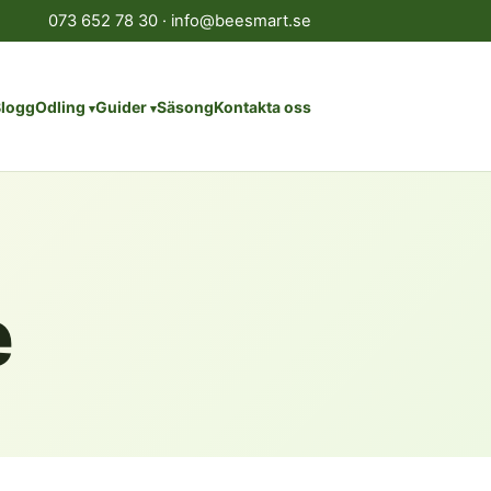
073 652 78 30
·
info@beesmart.se
logg
Odling
Guider
Säsong
Kontakta oss
e