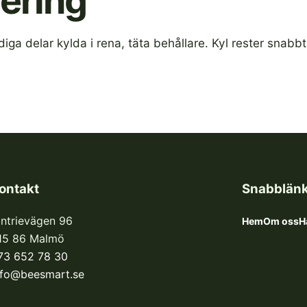
nering
ga delar kylda i rena, täta behållare. Kyl rester snabbt 
ontakt
Snabblän
intrievägen 96
Hem
Om oss
H
15 86 Malmö
73 652 78 30
nfo@beesmart.se