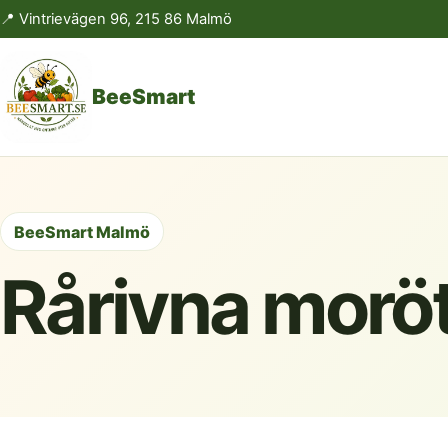
📍 Vintrievägen 96, 215 86 Malmö
BeeSmart
BeeSmart Malmö
Rårivna morö