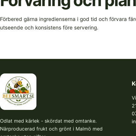
Förvaring och pla
Förbered gärna ingredienserna i god tid och förvara färdi
utseende och konsistens före servering.
K
V
2
0
Odlat med kärlek - skördat med omtanke.
i
Närproducerad frukt och grönt i Malmö med