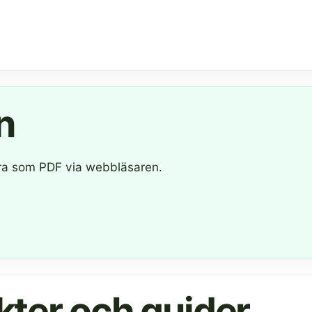
n
para som PDF via webbläsaren.
kter och guider