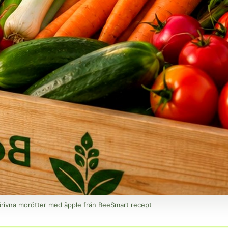
rivna morötter med äpple från BeeSmart recept