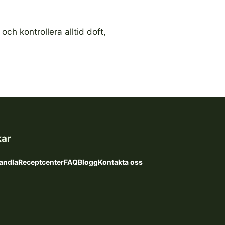
och kontrollera alltid doft,
kar
andla
Receptcenter
FAQ
Blogg
Kontakta oss