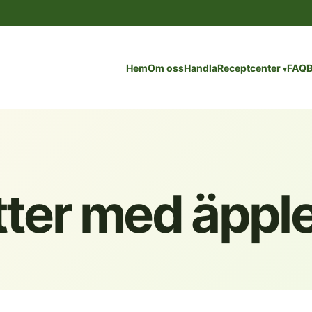
Hem
Om oss
Handla
Receptcenter
FAQ
B
tter med äppl