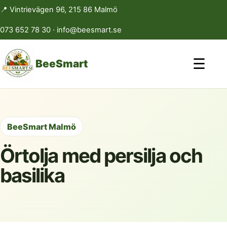
📍 Vintrievägen 96, 215 86 Malmö
073 652 78 30
·
info@beesmart.se
☰
BeeSmart
BeeSmart Malmö
Örtolja med persilja och
basilika